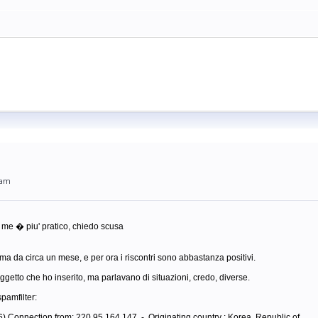
2am
r me � piu' pratico, chiedo scusa
ma da circa un mese, e per ora i riscontri sono abbastanza positivi.
 oggetto che ho inserito, ma parlavano di situazioni, credo, diverse.
pamfilter:
6) Connection from: 220.95.164.147 - Originating country : Korea, Republic of