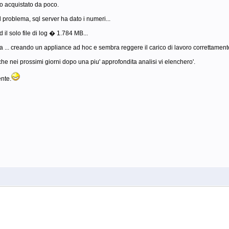
ho acquistato da poco.
l problema, sql server ha dato i numeri...
 il solo file di log � 1.784 MB...
a ... creando un appliance ad hoc e sembra reggere il carico di lavoro correttament
he nei prossimi giorni dopo una piu' approfondita analisi vi elenchero'.
ente.