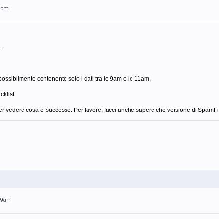
40pm
..
, possibilmente contenente solo i dati tra le 9am e le 11am.
acklist
r vedere cosa e' successo. Per favore, facci anche sapere che versione di SpamFil
:59am