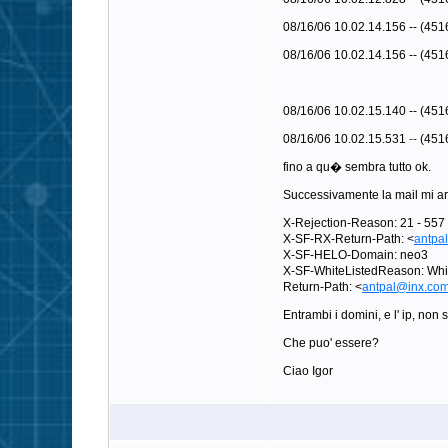
08/16/06 10.02.14.156 -- (4516
08/16/06 10.02.14.156 -- (451
08/16/06 10.02.15.140 -- (451
08/16/06 10.02.15.531
--
(4516
fino a qu� sembra tutto ok.
Successivamente la mail mi arr
X-Rejection-Reason: 21 - 557 Y
X-SF-RX-Return-Path: <
antpa
X-SF-HELO-Domain: neo3
X-SF-WhiteListedReason: Whit
Return-Path: <
antpal@inx.co
Entrambi i domini, e l' ip, non s
Che puo' essere?
Ciao Igor