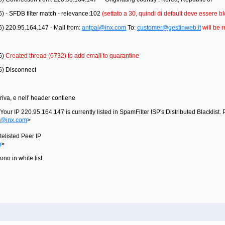
) - SFDB filter match - relevance:102
(settato a 30, quindi di default deve essere b
6) 220.95.164.147 - Mail from:
antpal@inx.com
To:
customer@gestinweb.it
will be 
6)
Created thread (6732) to add email to quarantine
) Disconnect
iva, e nell' header contiene
our IP 220.95.164.147 is currently listed in SpamFilter ISP's Distributed Blacklist.
l@inx.com
>
elisted Peer IP
m
>
ono in white list.