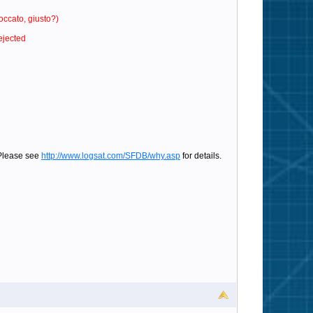
loccato, giusto?)
rejected
 Please see
http://www.logsat.com/SFDB/why.asp
for details.