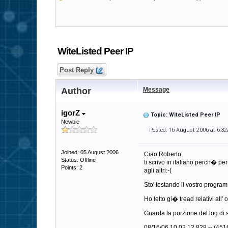
WiteListed Peer IP
Post Reply
Author
Message
igorZ
Topic: WiteListed Peer IP
Newbie
Posted: 16 August 2006 at 6:3
Joined: 05 August 2006
Ciao Roberto,
Status: Offline
ti scrivo in italiano perch� pe
Points: 2
agli altri:-(
Sto' testando il vostro program
Ho letto gi� tread relativi all'
Guarda la porzione del log di s
08/16/06 10.02.12.828 -- (451