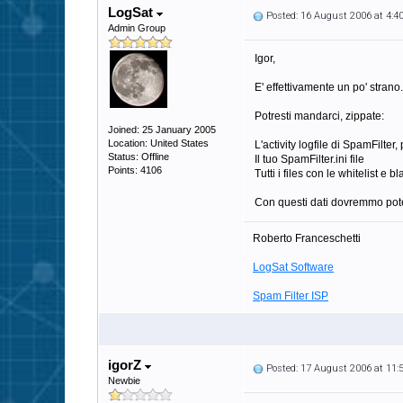
LogSat
Posted: 16 August 2006 at 4:
Admin Group
Igor,
E' effettivamente un po' strano.
Potresti mandarci, zippate:
Joined: 25 January 2005
Location: United States
L'activity logfile di SpamFilter
Status: Offline
Il tuo SpamFilter.ini file
Points: 4106
Tutti i files con le whitelist e bl
Con questi dati dovremmo pote
Roberto Franceschetti
LogSat Software
Spam Filter ISP
igorZ
Posted: 17 August 2006 at 11
Newbie